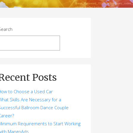
Search
Search
Recent Posts
How to Choose a Used Car
What Skills Are Necessary for a
Successful Ballroom Dance Couple
Career?
Minimum Requirements to Start Working
with MangoAds