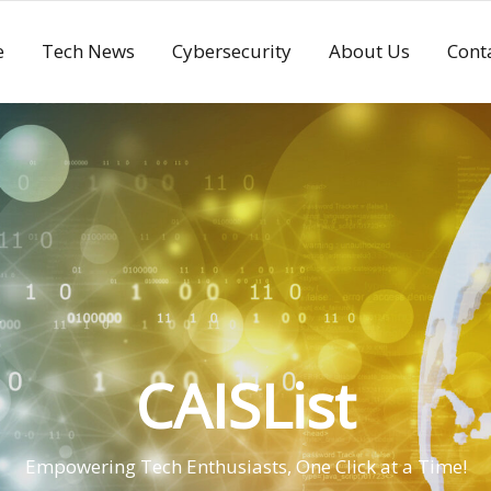
e
Tech News
Cybersecurity
About Us
Cont
CAISList
Empowering Tech Enthusiasts, One Click at a Time!